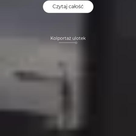
Czytaj całość
Kolportaż ulotek