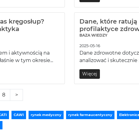
nas kręgosłup?
Dane, które ratują
aktyka
profilaktyce zdrow
BAZA WIEDZY
2025-05-16
sem i aktywnością na
Dane zdrowotne dotyczą
aśnie w tym okresie...
analizować i skutecznie
Więcej
8
>
CATI
CAWI
rynek medyczny
rynek farmaucentyczny
Elektroni
I