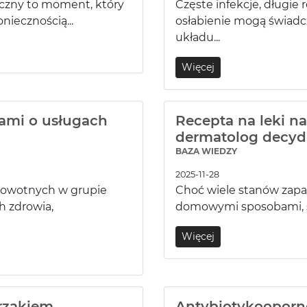
czny to moment, który
Częste infekcje, długie
niecznością...
osłabienie mogą świadc
układu...
Więcej
ami o usługach
Recepta na leki n
dermatolog decydu
BAZA WIEDZY
2025-11-28
rowotnych w grupie
Choć wiele stanów zapal
h zdrowia,
domowymi sposobami, są 
Więcej
rzakiem.
Antybiotykooporno