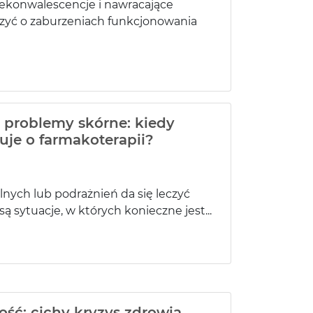
 rekonwalescencje i nawracające
zyć o zaburzeniach funkcjonowania
a problemy skórne: kiedy
je o farmakoterapii?
nych lub podrażnień da się leczyć
sytuacje, w których konieczne jest...
ść: cichy kryzys zdrowia