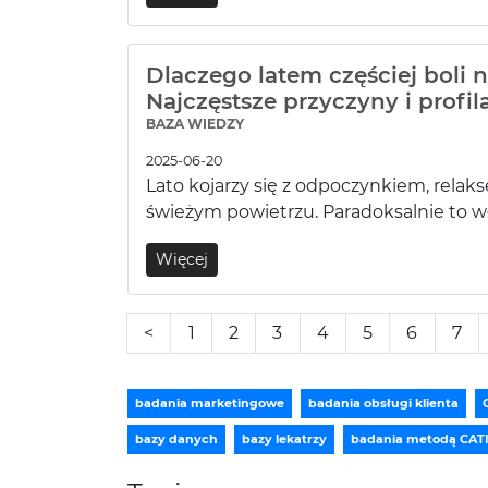
Dlaczego latem częściej boli 
Najczęstsze przyczyny i profil
BAZA WIEDZY
2025-06-20
Lato kojarzy się z odpoczynkiem, relak
świeżym powietrzu. Paradoksalnie to wł
Więcej
<
1
2
3
4
5
6
7
badania marketingowe
badania obsługi klienta
bazy danych
bazy lekatrzy
badania metodą CAT