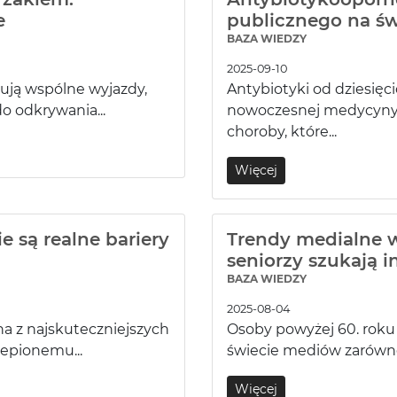
e
publicznego na św
BAZA WIEDZY
2025-09-10
nują wspólne wyjazdy,
Antybiotyki od dziesięc
do odkrywania...
nowoczesnej medycyny.
choroby, które...
Więcej
e są realne bariery
Trendy medialne w
seniorzy szukają i
BAZA WIEDZY
2025-08-04
a z najskuteczniejszych
Osoby powyżej 60. roku ż
zepionemu...
świecie mediów zarówno t
Więcej