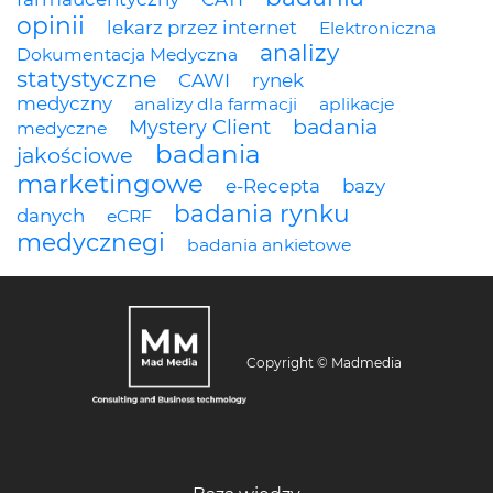
opinii
lekarz przez internet
Elektroniczna
analizy
Dokumentacja Medyczna
statystyczne
CAWI
rynek
medyczny
analizy dla farmacji
aplikacje
badania
Mystery Client
medyczne
badania
jakościowe
marketingowe
e-Recepta
bazy
badania rynku
danych
eCRF
medycznegi
badania ankietowe
Copyright © Madmedia