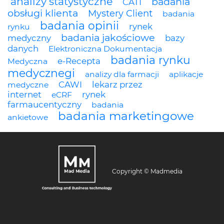
analizy statystyczne
badania
CATI
obsługi klienta
Mystery Client
badania
badania opinii
rynek
rynku
badania jakościowe
medyczny
bazy
danych
Elektroniczna Dokumentacja
badania rynku
e-Recepta
Medyczna
medycznegi
analizy dla farmacji
aplikacje
CAWI
lekarz przez
medyczne
internet
rynek
eCRF
farmaucentyczny
badania
badania marketingowe
ankietowe
Copyright © Madmedia