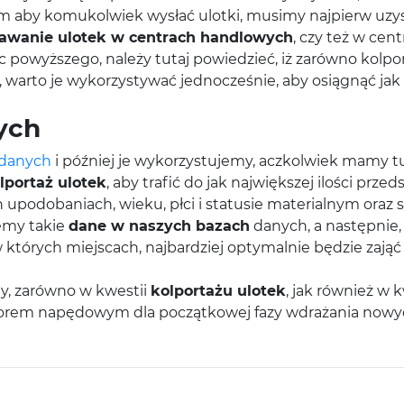
m aby komukolwiek wysłać ulotki, musimy najpierw uzysk
awanie ulotek w centrach handlowych
, czy też w ce
 powyższego, należy tutaj powiedzieć, iż zarówno kolpor
z, warto je wykorzystywać jednocześnie, aby osiągnąć ja
ych
 danych
i później je wykorzystujemy, aczkolwiek mamy tut
lportaż ulotek
, aby trafić do jak największej ilości prze
upodobaniach, wieku, płci i statusie materialnym oraz 
emy takie
dane w naszych bazach
danych, a następni
, w których miejscach, najbardziej optymalnie będzie zają
ty, zarówno w kwestii
kolportażu ulotek
, jak również w k
torem napędowym dla początkowej fazy wdrażania nowyc