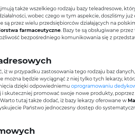
ajmują także wszelkiego rodzaju bazy teleadresowe, kt
iałalności, wobec czego w tym aspekcie, doszliśmy już 
e są przez wielu przedsiębiorców działających na polski
iorstwa farmaceutyczne
. Bazy te są obsługiwane prze
możliwość bezpośredniego komunikowania się z przedsta
eadresowych
 iż w przypadku zastosowania tego rodzaju baz danych, 
e można będzie wyciągnąć z niej tylko tych lekarzy, któr
iągnięcia dzięki odpowiedniemu
oprogramowaniu dedyk
ej i skuteczniej promować swoje nowe produkty, poprzez 
 Warto tutaj także dodać, iż bazy lekarzy oferowane w
Ma
zyskujecie Państwo jednoczesny dostęp do systematyczny
lamowych