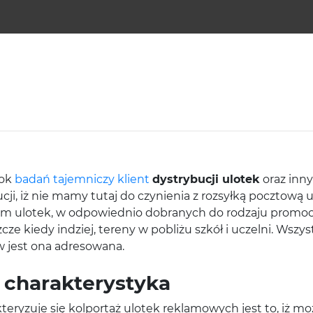
bok
badań tajemniczy klient
dystrybucji ulotek
oraz inny
bucji, iż nie mamy tutaj do czynienia z rozsyłką pocztow
em ulotek, w odpowiednio dobranych do rodzaju promoc
ze kiedy indziej, tereny w pobliżu szkół i uczelni. Wszys
ów jest ona adresowana.
o charakterystyka
kteryzuje się kolportaż ulotek reklamowych jest to, iż m