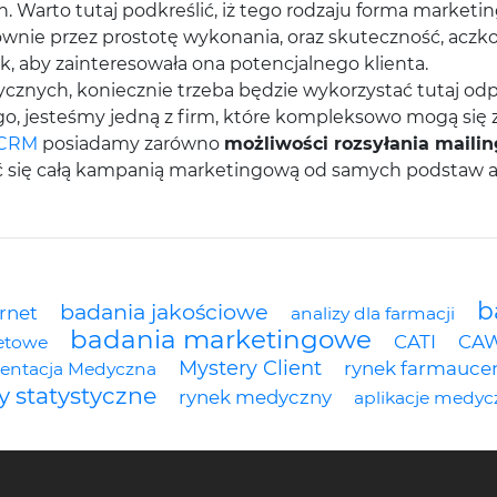
. Warto tutaj podkreślić, iż tego rodzaju forma market
ównie przez prostotę wykonania, oraz skuteczność, aczko
k, aby zainteresowała ona potencjalnego klienta.
znych, koniecznie trzeba będzie wykorzystać tutaj odp
o, jesteśmy jedną z firm, które kompleksowo mogą się 
 CRM
posiadamy zarówno
możliwości rozsyłania maili
ąć się całą kampanią marketingową od samych podstaw a
b
badania jakościowe
ernet
analizy dla farmacji
badania marketingowe
CATI
CA
etowe
Mystery Client
rynek farmauce
entacja Medyczna
y statystyczne
rynek medyczny
aplikacje medyc