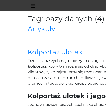
Tag: bazy danych (4)
Artykuły
Kolportaż ulotek
Trzecią z naszych najmłodszych usług, o
kolportaż
, który tym różni się od dystry
klientów, tylko zajmujemy się rozdawani
miasta, czasami centrum handlowe, a jeszc
promocji, i tego, do jakiej grupy odbiorc
Kolportaż ulotek i jeg
Jedną z najważniejszych cech, jaką chara