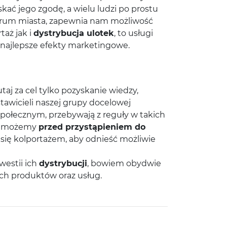
ać jego zgodę, a wielu ludzi po prostu
ntrum miasta, zapewnia nam możliwość
taż jak i
dystrybucja ulotek
, to usługi
k najlepsze efekty marketingowe.
aj za cel tylko pozyskanie wiedzy,
dstawicieli naszej grupy docelowej
społecznym, przebywają z reguły w takich
e, możemy
przed przystąpieniem do
ć się kolportażem, aby odnieść możliwie
westii ich
dystrybucji
, bowiem obydwie
h produktów oraz usług.