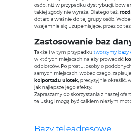
osób, niż w przypadku dystrybucji, bowie
takiej zgody nie wyraża. Dlatego też,
rozd
dotarcia właśnie do tej grupy osób. Wobec
wzajemnie się uzupełniające, przez co te
Zastosowanie baz dan
Także i w tym przypadku
tworzymy bazy
w których miejscach należy prowadzić
ko
odbiorców. Po prostu, osoby o podobnych 
samych miejscach, wobec czego, zapisuj
kolportażu ulotek
, precyzyjnie określić
jak najlepsze jego efekty.
Zapraszamy do skorzystania z naszej ofer
te usługi mogą być całkiem niezłym mo
Bazy teleadresowe