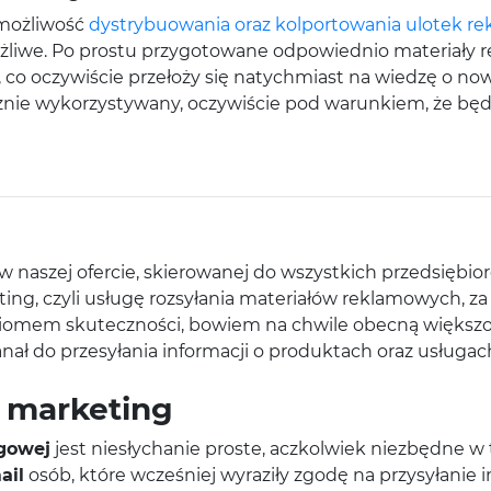
 możliwość
dystrybuowania oraz kolportowania ulotek r
możliwe. Po prostu przygotowane odpowiednio materiały
, co oczywiście przełoży się natychmiast na wiedzę o n
znie wykorzystywany, oczywiście pod warunkiem, że będ
naszej ofercie, skierowanej do wszystkich przedsiębiorc
eting, czyli usługę rozsyłania materiałów reklamowych, z
iomem skuteczności, bowiem na chwile obecną większość
kanał do przesyłania informacji o produktach oraz usługac
l marketing
ngowej
jest niesłychanie proste, aczkolwiek niezbędne 
ail
osób, które wcześniej wyraziły zgodę na przysyłanie