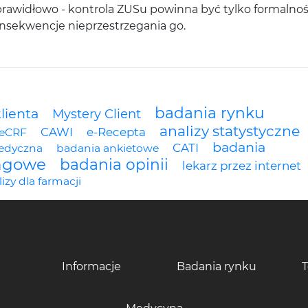
rawidłowo - kontrola ZUSu powinna być tylko formalnoś
nsekwencje nieprzestrzegania go.
badania rynku
lienta
Mystery Client
analizy statystyczne
CAWI
e-Recepta
eCRF
badania
CATI
edyczna
badania ankietowe
ngowe
badania opinii
lekarz przez internet
izy dla farmacji
Informacje
Badania rynku