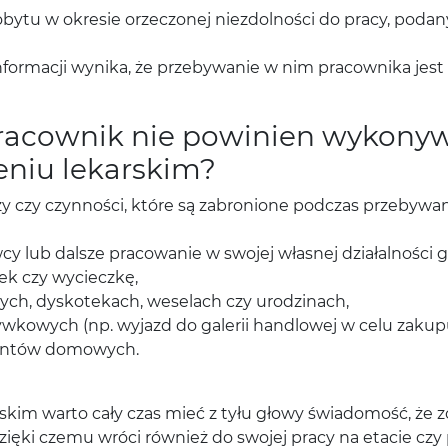
ytu w okresie orzeczonej niezdolności do pracy, podany 
informacji wynika, że przebywanie w nim pracownika jest
 pracownik nie powinien wykony
eniu lekarskim?
zy czy czynności, które są zabronione podczas przebywani
 lub dalsze pracowanie w swojej własnej działalności g
ek czy wycieczkę,
ch, dyskotekach, weselach czy urodzinach,
kowych (np. wyjazd do galerii handlowej w celu zakupu
ontów domowych.
skim warto cały czas mieć z tyłu głowy świadomość, że 
Dzięki czemu wróci również do swojej pracy na etacie czy