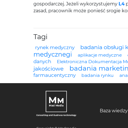
gospodarczej. Jeżeli wykorzystujemy
L4
p
zasad, pracownik może ponieść srogie ko
Tagi
badania obsługi k
rynek medyczny
medycznegi
aplikacje medyczne
danych
Elektroniczna Dokumentacja M
badania marketi
jakościowe
farmaucentyczny
badania rynku
anal
Baza wiedzy