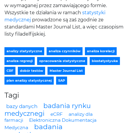
w wymaganej przez zamawiającego formie.
Wszystkie te działania w ramach
statystyki
medycznej
prowadzone są zaś zgodnie ze
standardami Master Journal List, a więc czasopism
listy filadelfijskiej.
analizy statystyczne
analiza czynników
analiza korelacji
analiza regresji
opracowania statystyczne
biostatystyuka
CRF
dobór testów
Master Journal List
plan analizy statystycznej
SAP
Tagi
badania rynku
bazy danych
medycznegi
eCRF
analizy dla
farmacji
Elektroniczna Dokumentacja
badania
Medyczna