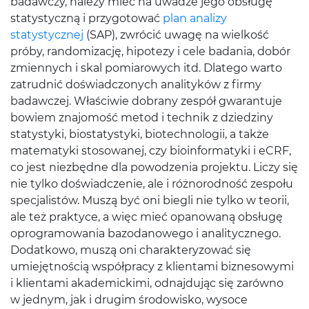
badawczy, należy mieć na uwadze jego obsługę
statystyczną i przygotować
plan analizy
statystycznej
(SAP), zwrócić uwagę na wielkość
próby, randomizację, hipotezy i cele badania, dobór
zmiennych i skal pomiarowych itd. Dlatego warto
zatrudnić doświadczonych analityków z firmy
badawczej. Właściwie dobrany zespół gwarantuje
bowiem znajomość metod i technik z dziedziny
statystyki, biostatystyki, biotechnologii, a także
matematyki stosowanej, czy bioinformatyki i eCRF,
co jest niezbędne dla powodzenia projektu. Liczy się
nie tylko doświadczenie, ale i różnorodność zespołu
specjalistów. Muszą być oni biegli nie tylko w teorii,
ale też praktyce, a więc mieć opanowaną obsługę
oprogramowania bazodanowego i analitycznego.
Dodatkowo, muszą oni charakteryzować się
umiejętnością współpracy z klientami biznesowymi
i klientami akademickimi, odnajdując się zarówno
w jednym, jak i drugim środowisko, wysoce