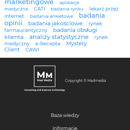
marketingowe
aplikacje
CATI
lekarz przez
medyczne
badania rynku
badania
internet
badania ankietowe
opinii
badania jakościowe
rynek
badania obsługi
farmaucentyczny
analizy statystyczne
klienta
rynek
Mystery
medyczny
e-Recepta
Client
CAWI
Copyright © Madmedia
Baza wiedzy
Informacje