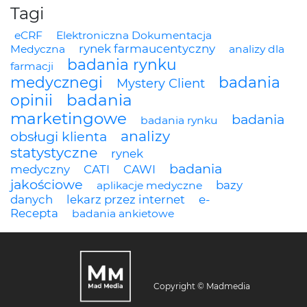
Tagi
eCRF
Elektroniczna Dokumentacja
rynek farmaucentyczny
Medyczna
analizy dla
badania rynku
farmacji
medycznegi
badania
Mystery Client
badania
opinii
marketingowe
badania
badania rynku
analizy
obsługi klienta
statystyczne
rynek
badania
medyczny
CATI
CAWI
jakościowe
bazy
aplikacje medyczne
danych
lekarz przez internet
e-
Recepta
badania ankietowe
Copyright © Madmedia