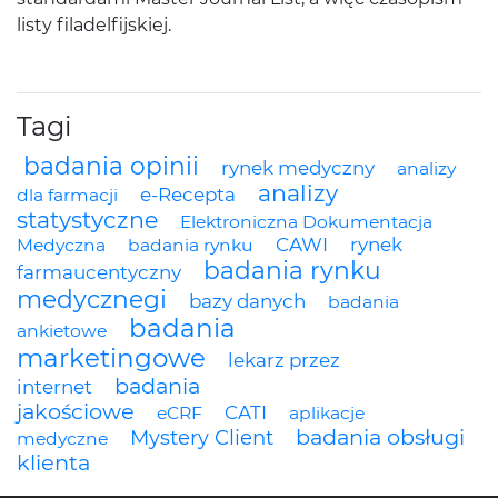
listy filadelfijskiej.
Tagi
badania opinii
rynek medyczny
analizy
analizy
e-Recepta
dla farmacji
statystyczne
Elektroniczna Dokumentacja
CAWI
rynek
Medyczna
badania rynku
badania rynku
farmaucentyczny
medycznegi
bazy danych
badania
badania
ankietowe
marketingowe
lekarz przez
badania
internet
jakościowe
CATI
eCRF
aplikacje
badania obsługi
Mystery Client
medyczne
klienta