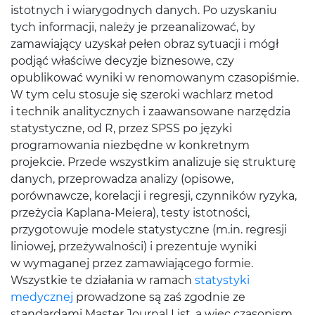
istotnych i wiarygodnych danych. Po uzyskaniu
tych informacji, należy je przeanalizować, by
zamawiający uzyskał pełen obraz sytuacji i mógł
podjąć właściwe decyzje biznesowe, czy
opublikować wyniki w renomowanym czasopiśmie.
W tym celu stosuje się szeroki wachlarz metod
i technik analitycznych i zaawansowane narzędzia
statystyczne, od R, przez SPSS po języki
programowania niezbędne w konkretnym
projekcie. Przede wszystkim analizuje się strukturę
danych, przeprowadza analizy (opisowe,
porównawcze, korelacji i regresji, czynników ryzyka,
przeżycia Kaplana-Meiera), testy istotności,
przygotowuje modele statystyczne (m.in. regresji
liniowej, przeżywalności) i prezentuje wyniki
w wymaganej przez zamawiającego formie.
Wszystkie te działania w ramach
statystyki
medycznej
prowadzone są zaś zgodnie ze
standardami Master Journal List, a więc czasopism