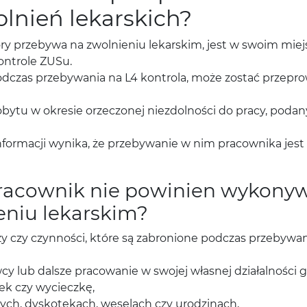
lnień lekarskich?
y przebywa na zwolnieniu lekarskim, jest w swoim miej
ontrole ZUSu.
 podczas przebywania na L4 kontrola, może zostać prze
ytu w okresie orzeczonej niezdolności do pracy, podany 
informacji wynika, że przebywanie w nim pracownika jest
 pracownik nie powinien wykony
eniu lekarskim?
zy czy czynności, które są zabronione podczas przebywani
 lub dalsze pracowanie w swojej własnej działalności g
ek czy wycieczkę,
ch, dyskotekach, weselach czy urodzinach,