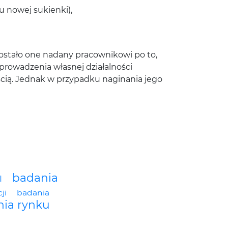
 nowej sukienki),
zostało one nadany pracownikowi po to,
 prowadzenia własnej działalności
cią. Jednak w przypadku naginania jego
badania
I
ji
badania
ia rynku