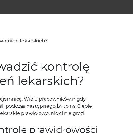
olnień lekarskich?
adzić kontrolę
eń lekarskich?
tajemnicą. Wielu pracowników nigdy
śli podczas następnego L4 to na Ciebie
ekarskie prawidłowo, nic ci nie grozi.
ntrolę prawidłowości