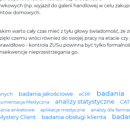
kowych (np. wyjazd do galerii handlowej w celu zakupu
ontów domowych.
skim warto cały czas mieć z tyłu głowy świadomość, że 
Dzięki czemu wróci również do swojej pracy na etacie czy
rawidłowo - kontrola ZUSu powinna być tylko formalnoś
nsekwencje nieprzestrzegania go.
badania
badania jakościowe
anych
eCRF
analizy statystyczne
CAT
okumentacja Medyczna
ania ankietowe
aplikacje medyczne
analizy dla farmac
badan
badania obsługi klienta
Mystery Client