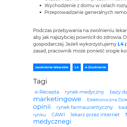
Wychodzenie z domu w celach rozryw
Przeprowadzanie generalnych rem
Podczas przebywania na zwolnieniu lekar
aby jak najszybciej powrócił do zdrowia. 
gospodarczej. Jeżeli wykorzystujemy
L4
p
zasad, pracownik może ponieść srogie ko
zwolnienie lekarskie
L4
e-Zwolnienie
Tagi
e-Recepta
rynek medyczny
bazy d
marketingowe
Elektroniczna D
opinii
rynek farmaucentyczny
bad
CAWI
lekarz przez internet
rynku
medycznegi