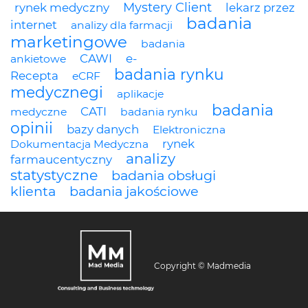
Mystery Client
rynek medyczny
lekarz przez
badania
internet
analizy dla farmacji
marketingowe
badania
CAWI
e-
ankietowe
badania rynku
Recepta
eCRF
medycznegi
aplikacje
badania
CATI
medyczne
badania rynku
opinii
bazy danych
Elektroniczna
rynek
Dokumentacja Medyczna
analizy
farmaucentyczny
statystyczne
badania obsługi
klienta
badania jakościowe
Copyright © Madmedia