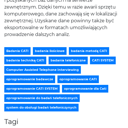
i pozyskanych baz danych na serwerze
zewnętrznym. Dzięki temu w razie awarii sprzętu
komputerowego, dane zachowają się w lokalizacji
zewnętrznej. Uzyskane dane powinny także być
eksportowalne w formatach umożliwiających
prowadzenie dalszych analiz.
Badania CATI
badania ilościowe
badania metodą CATI
badania techniką CATI
badania telefoniczne
CATI SYSTEM
Computer Assisted Telephone Interviewing
oprogramowanie badawcze
oprogramowanie CATI
oprogramowanie CATI SYSTEM
oprogramowanie dla Cati
oprogramowanie do badań telefonicznych
system do obsługi badań telefoniczynych
Tagi