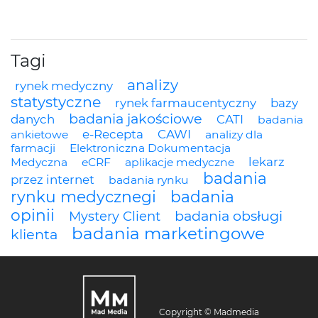
Tagi
analizy
rynek medyczny
statystyczne
rynek farmaucentyczny
bazy
badania jakościowe
danych
CATI
badania
e-Recepta
CAWI
ankietowe
analizy dla
farmacji
Elektroniczna Dokumentacja
lekarz
Medyczna
eCRF
aplikacje medyczne
badania
przez internet
badania rynku
rynku medycznegi
badania
opinii
badania obsługi
Mystery Client
badania marketingowe
klienta
Copyright © Madmedia