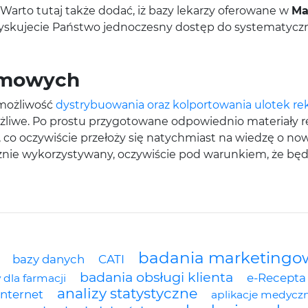
 Warto tutaj także dodać, iż bazy lekarzy oferowane w
Ma
zyskujecie Państwo jednoczesny dostęp do systematyczny
lamowych
 możliwość
dystrybuowania oraz kolportowania ulotek r
możliwe. Po prostu przygotowane odpowiednio materiały
, co oczywiście przełoży się natychmiast na wiedzę o n
znie wykorzystywany, oczywiście pod warunkiem, że będ
badania marketingo
bazy danych
CATI
badania obsługi klienta
e-Recepta
 dla farmacji
analizy statystyczne
internet
aplikacje medycz