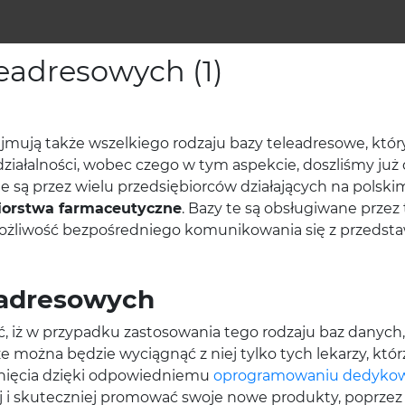
eadresowych (1)
ajmują także wszelkiego rodzaju bazy teleadresowe, kt
iałalności, wobec czego w tym aspekcie, doszliśmy już 
e są przez wielu przedsiębiorców działających na polski
iorstwa farmaceutyczne
. Bazy te są obsługiwane prze
możliwość bezpośredniego komunikowania się z przedsta
eadresowych
 iż w przypadku zastosowania tego rodzaju baz danych, 
e można będzie wyciągnąć z niej tylko tych lekarzy, któr
iągnięcia dzięki odpowiedniemu
oprogramowaniu dedyk
ej i skuteczniej promować swoje nowe produkty, poprzez 