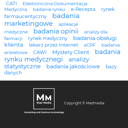
CATI
Elektroniczna Dokumentacja
e-Recepta
rynek
Medyczna
badania rynku
badania
farmaucentyczny
marketingowe
aplikacje
badania opinii
medyczne
analizy dla
badania obsługi
rynek medyczny
farmacji
klienta
lekarz przez internet
eCRF
badania
badania
Mystery Client
CAWI
ankietowe
rynku medycznegi
analizy
statystyczne
badania jakościowe
bazy
danych
Copyright © Madmedia