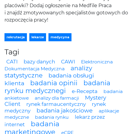
placówki? Dodaj ogłoszenie na Medfile Praca
i znajdź zmotywowanych specjalistów gotowych do
rozpoczęcia pracy!
rekrutacja
lekarze
medycyna
Tagi
CATI
bazy danych
CAWI
Elektroniczna
analizy
Dokumentacja Medyczna
statystyczne
badania obsługi
badania opinii
badania
klienta
rynku medycznegi
e-Recepta
badania
Mystery
ankietowe
analizy dla farmacji
Client
rynek farmaucentyczny
rynek
badania jakościowe
medyczny
aplikacje
lekarz przez
medyczne
badania rynku
badania
internet
marketingowe
eCRF