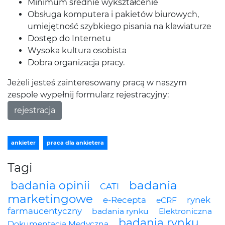
Minimum średnie wykształcenie
Obsługa komputera i pakietów biurowych,
umiejętność szybkiego pisania na klawiaturze
Dostęp do Internetu
Wysoka kultura osobista
Dobra organizacja pracy.
Jeżeli jesteś zainteresowany pracą w naszym
zespole wypełnij formularz rejestracyjny:
rejestracja
ankieter
praca dla ankietera
Tagi
badania
badania opinii
CATI
marketingowe
e-Recepta
rynek
eCRF
farmaucentyczny
badania rynku
Elektroniczna
badania rynku
Dokumentacja Medyczna