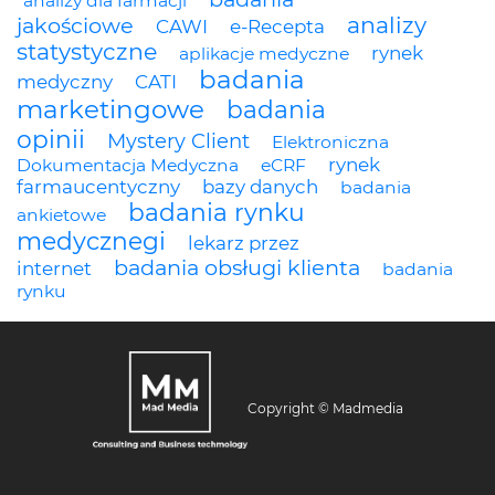
analizy dla farmacji
analizy
jakościowe
CAWI
e-Recepta
statystyczne
rynek
aplikacje medyczne
badania
medyczny
CATI
marketingowe
badania
opinii
Mystery Client
Elektroniczna
rynek
Dokumentacja Medyczna
eCRF
farmaucentyczny
bazy danych
badania
badania rynku
ankietowe
medycznegi
lekarz przez
badania obsługi klienta
internet
badania
rynku
Copyright © Madmedia