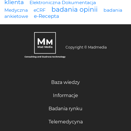
klienta
Elektroniczna Dokumentacja
badania opinii
Medyczna
eCRF
badania
e-Recepta
ankietowe
Copyright © Madmedia
Baza wiedzy
Informacje
Badania rynku
Telemedycyna