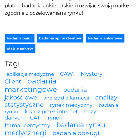
płatne badania ankieterskie i rozwijać swoją markę
zgodnie z oczekiwaniami rynku!
badania opinii
badania opinii klientów
badania ankietowe
płatne ankiety
Tagi
Mystery
CAWI
aplikacje medyczne
badania
Client
marketingowe
badania
analizy
jakościowe
analizy dla farmacji
statystyczne
rynek medyczny
badania
lekarz przez internet
bazy
rynku
danych
CATI
rynek
badania rynku
farmaucentyczny
medycznegi
badania obsługi