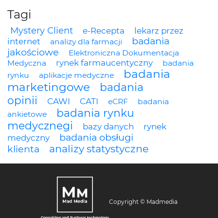
Tagi
Mystery Client
e-Recepta
lekarz przez
badania
internet
analizy dla farmacji
jakościowe
Elektroniczna Dokumentacja
rynek farmaucentyczny
Medyczna
badania
badania
rynku
aplikacje medyczne
marketingowe
badania
opinii
CAWI
CATI
eCRF
badania
badania rynku
ankietowe
medycznegi
bazy danych
rynek
badania obsługi
medyczny
analizy statystyczne
klienta
Copyright © Madmedia