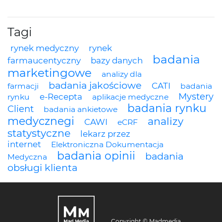
Tagi
rynek medyczny
rynek
badania
farmaucentyczny
bazy danych
marketingowe
analizy dla
badania jakościowe
CATI
farmacji
badania
Mystery
e-Recepta
rynku
aplikacje medyczne
badania rynku
Client
badania ankietowe
medycznegi
analizy
CAWI
eCRF
statystyczne
lekarz przez
internet
Elektroniczna Dokumentacja
badania opinii
badania
Medyczna
obsługi klienta
Copyright © Madmedia