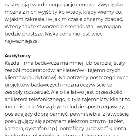
następują twarde negocjacje cenowe. Zwycięsko
można z nich wyjść tylko wtedy, kiedy wiemy co,
w jakim zakresie i w jakim czasie chcemy zbadać.
Wtedy także stworzenie scenariusza i wymagań
będzie prostsze. Niska cena nie jest więc
najważniejsza.
Audytorzy
Każda firma badawcza ma mniej lub bardziej stały
zespół moderatorów, ankieterów i tajemniczych
klientów (audytorów). Na potrzeby poszczególnych
projektów badawczych można oczywiście te
zespoły rozszerzać. Ale o ile łatwo jest przeszkolić
ankietera telefonicznego, o tyle tajemniczy klient to
inna historia. Muszą być to ludzie spostrzegawczy,
posiadający dobrą pamięć, pewni siebie, z łatwością
posługujący się sprzętem elektronicznym (tablet,
kamera, dyktafon itp.), potrafiący „udawać” klienta
konkretnej placówki. Istotne są takie rzeczy jak