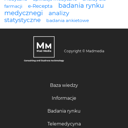
badania rynku
e-Recepta
farmacji
medycznegi
analizy
statystyczne
badania ankietowe
Copyright © Madmedia
Baza wiedzy
Informacje
Badania rynku
Telemedycyna