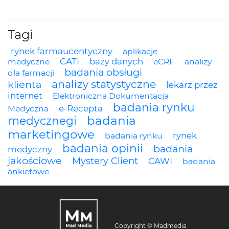
Tagi
rynek farmaucentyczny
aplikacje
CATI
bazy danych
medyczne
eCRF
analizy
badania obsługi
dla farmacji
analizy statystyczne
klienta
lekarz przez
internet
Elektroniczna Dokumentacja
badania rynku
e-Recepta
Medyczna
badania
medycznegi
marketingowe
rynek
badania rynku
badania opinii
badania
medyczny
jakościowe
Mystery Client
CAWI
badania
ankietowe
Copyright © Madmedia