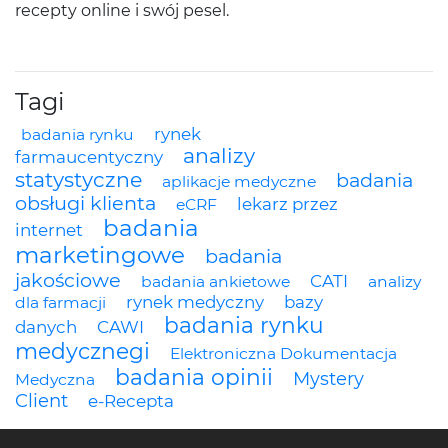
recepty online i swój pesel.
Tagi
rynek
badania rynku
analizy
farmaucentyczny
statystyczne
badania
aplikacje medyczne
obsługi klienta
lekarz przez
eCRF
badania
internet
marketingowe
badania
jakościowe
CATI
badania ankietowe
analizy
rynek medyczny
bazy
dla farmacji
badania rynku
danych
CAWI
medycznegi
Elektroniczna Dokumentacja
badania opinii
Mystery
Medyczna
Client
e-Recepta