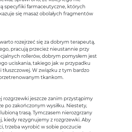
gą specyfiki farmaceutyczne, których
 okazuje się masaż obolałych fragmentów
warto rozejrzeć się za dobrym terapeutą,
go, pracują przecież nieustannie przy
cjalnych rollerów, dobrym pomysłem jest
ego uciskania, takiego jak w przypadku
ki tłuszczowej. W związku z tym bardzo
gę przetrenowanym tkankom.
 rozgrzewki jeszcze zanim przystąpimy
że po zakończonym wysiłku. Niestety,
ulubioną trasą. Tymczasem nierozgrzany
j, kiedy rezygnujemy z rozgrzewki. Aby
, trzeba wyrobić w sobie poczucie