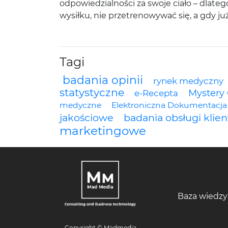
odpowiedzialności za swoje ciało – dlate
wysiłku, nie przetrenowywać się, a gdy j
Tagi
badania opinii
rynek medyczny
statystyczne
Mystery 
e-Recepta
medyczne
Elektroniczna Dokumentacj
jakościowe
badania obsługi klien
marketingowe
Baza wiedzy
Copyright © Madmedia