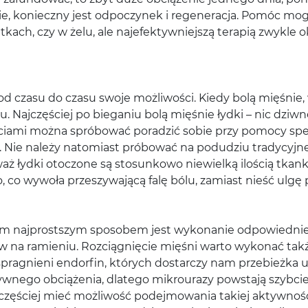
nie, konieczny jest odpoczynek i regeneracja. Pomóc mo
etkach, czy w żelu, ale najefektywniejszą terapią zwykle
d czasu do czasu swoje możliwości. Kiedy bolą mięśnie, 
Najczęściej po bieganiu bolą mięśnie łydki – nic dziwne
ściami można spróbować poradzić sobie przy pomocy spe
i. Nie należy natomiast próbować na podudziu tradycyjn
waż łydki otoczone są stosunkowo niewielką ilością tkan
o, co wywoła przeszywającą falę bólu, zamiast nieść ul
m najprostszym sposobem jest wykonanie odpowiedniej
ów na ramieniu. Rozciągnięcie mięśni warto wykonać tak
spragnieni endorfin, których dostarczy nam przebieżka 
ywnego obciążenia, dlatego mikrourazy powstają szybcie
częściej mieć możliwość podejmowania takiej aktywności