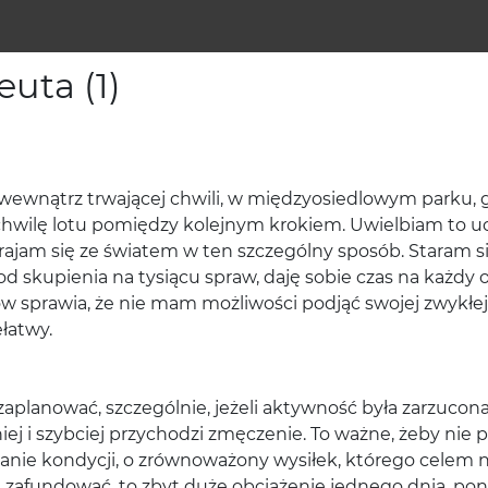
euta (1)
a wewnątrz trwającej chwili, w międzyosiedlowym parku
chwilę lotu pomiędzy kolejnym krokiem. Uwielbiam to uc
estrajam się ze światem w ten szczególny sposób. Staram s
skupienia na tysiącu spraw, daję sobie czas na każdy od
sprawia, że nie mam możliwości podjąć swojej zwykłej tra
łatwy.
zaplanować, szczególnie, jeżeli aktywność była zarzucon
ej i szybciej przychodzi zmęczenie. To ważne, żeby nie 
ie kondycji, o zrównoważony wysiłek, którego celem nie 
 zafundować, to zbyt duże obciążenie jednego dnia, pon