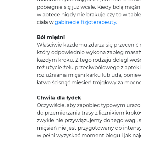
pobiegnie się już wcale. Kiedy bolą mięś
w aptece nigdy nie brakuje czy to w tabl
ciała w
gabinecie fizjoterapeuty.
Ból mięśni
Właściwie każdemu zdarza się przecenić o
który odpowiednio wykona zabieg masażu. 
każdym kroku. Z tego rodzaju dolegliwo
też użycie żelu przeciwbólowego z aptek
rozluźniania mięśni karku lub uda, ponie
łatwo ścisnąć mięsień trójgłowy za mocn
Chwila dla łydek
Oczywiście, aby zapobiec typowym urazo
do przemierzania trasy z licznikiem krok
zwykle nie przywiązujemy do tego wagi, 
mięsień nie jest przygotowany do intens
w pełni wyzyskać moment biegu i jak naj