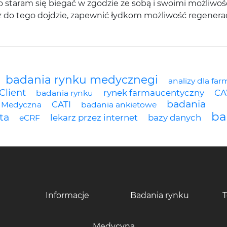
go staram się biegać w zgodzie ze sobą i swoimi możliw
uż do tego dojdzie, zapewnić łydkom możliwość regenerac
badania rynku medycznegi
analizy dla far
Client
rynek farmaucentyczny
CA
badania rynku
badania
CATI
a Medyczna
badania ankietowe
ba
ta
lekarz przez internet
bazy danych
eCRF
Informacje
Badania rynku
Medycyna