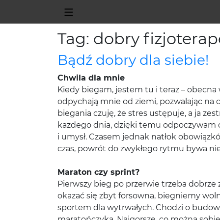
Tag: dobry fizjoterap
Bądź dobry dla siebie!
Chwila dla mnie
Kiedy biegam, jestem tu i teraz – obecn
odpychają mnie od ziemi, pozwalając na 
biegania czuję, że stres ustępuje, a ja z
każdego dnia, dzięki temu odpoczywam od 
i umysł. Czasem jednak natłok obowiązków 
czas, powrót do zwykłego rytmu bywa nie
Maraton czy sprint?
Pierwszy bieg po przerwie trzeba dobrze 
okazać się zbyt forsowna, biegniemy wolni
sportem dla wytrwałych. Chodzi o budowan
maratończyka. Najgorsze, co można sobie