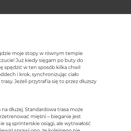
, gdzie moje stopy w równym tempie
zucie! Już kiedy sięgam po buty do
ię spędzić w ten sposób kilka chwil
dech i krok, synchronizując ciało
sy. Jeżeli przytrafia się to przez dłuższy
a na dłużej. Standardowa trasa może
przetrenować mięśni – bieganie jest
są sprinterskie osiągi, ale wytrwałość
ieważ sprawi ono, że kolejnego nie