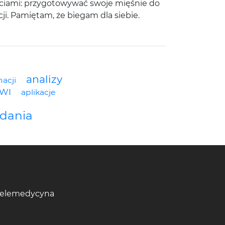
ościami: przygotowywać swoje mięśnie do
ji. Pamiętam, że biegam dla siebie.
analizy
macji
WI
aplikacje
dania
Telemedycyna