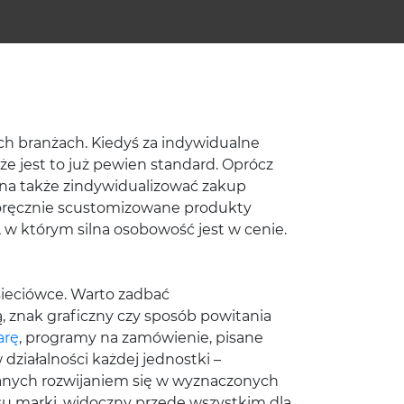
h branżach. Kiedyś za indywidualne
że jest to już pewien standard. Oprócz
na także zindywidualizować zakup
noręcznie scustomizowane produkty
 w którym silna osobowość jest w cenie.
 sieciówce. Warto zadbać
, znak graficzny czy sposób powitania
arę
, programy na zamówienie, pisane
działalności każdej jednostki –
anych rozwijaniem się w wyznaczonych
u marki, widoczny przede wszystkim dla