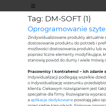
Tag: DM-SOFT (1)
Oprogramowanie szyte
Zindywidualizowane produkty aktualnie 
dostosowanie produktu do potrzeb i prefe
możliwości dostosowania produktu lub w
poprzez liczne elementy modyfikujące, 
stanowią powód do dumy i wiele mówią o w
Pracownicy i kontrahenci – ich zdanie s
Indywidualizacji podlegają wszelkie dzie
o indywidualizację wizerunku przedsiębio
klienta. Ciekawym rozwiązaniem jest tak
specjalnie dla firmy. Rozwiązania wyprac
a
aplikacje dedykowane
powstają jako o
przez siebie kierunkach. Firmowe oprog