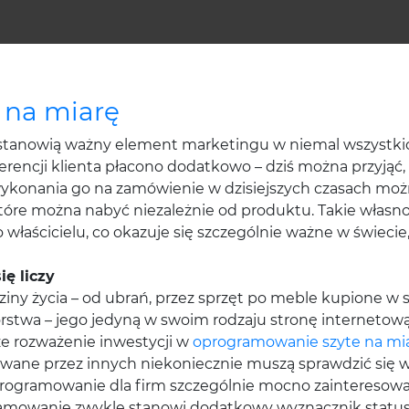
 na miarę
stanowią ważny element marketingu w niemal wszystkic
rencji klienta płacono dodatkowo – dziś można przyjąć, 
ykonania go na zamówienie w dzisiejszych czasach moż
które można nabyć niezależnie od produktu. Takie włas
łaścicielu, co okazuje się szczególnie ważne w świecie,
ię liczy
dziny życia – od ubrań, przez sprzęt po meble kupione w
rstwa – jego jedyną w swoim rodzaju stronę internetową
że rozważenie inwestycji w
oprogramowanie szyte na mi
owane przez innych niekoniecznie muszą sprawdzić się w 
programowanie dla firm szczególnie mocno zainteresow
ramowanie zwykle stanowi dodatkowy wyznacznik status