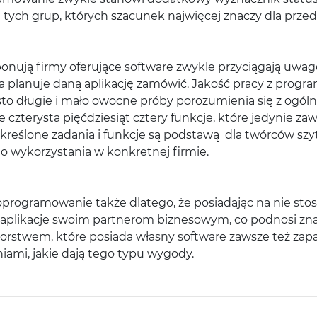
ych grup, których szacunek najwięcej znaczy dla przeds
oponują firmy oferujące software zwykle przyciągają uwa
óra planuje daną aplikację zamówić. Jakość pracy z prog
to długie i mało owocne próby porozumienia się z ogól
 czterysta pięćdziesiąt cztery funkcje, które jedynie zaw
reślone zadania i funkcje są podstawą dla twórców sz
 do wykorzystania w konkretnej firmie.
programowanie także dlatego, że posiadając na nie stos
likacje swoim partnerom biznesowym, co podnosi znacze
iorstwem, które posiada własny software zawsze też za
iami, jakie dają tego typu wygody.