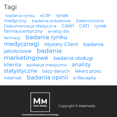
Tagi
rynek
badania rynku
eCRF
medyczny
badania ankietowe
Elektroniczna
CAWI
CATI
rynek
Dokumentacja Medyczna
farmaucentyczny
analizy dla
badania rynku
farmacji
medycznegi
badania
Mystery Client
badania
jakościowe
marketingowe
badania obsługi
analizy
klienta
aplikacje medyczne
statystyczne
bazy danych
lekarz przez
badania opinii
internet
e-Recepta
Copyright © Madmedia