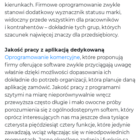
kierunkach. Firmowe oprogramowanie zwykle
stanowi dodatkowy wyznacznik statusu marki,
widoczny przede wszystkim dla pracowników
i kontrahentów – dokładnie tych grup, których
szacunek najwięcej znaczy dla przedsiębiorcy.
Jakość pracy z aplikacją dedykowaną
Oprogramowanie komercyjne
, które proponują
firmy oferujące software zwykle przyciągają uwagę
właśnie dzięki możliwości dopasowania ich
dokładnie do potrzeb organizacji, która planuje daną
aplikację zamówić. Jakość pracy z programami
szytymi na miarę nieporównywalnie wręcz
przewyższa często długie i mało owocne próby
porozumienia się z ogólnodostępnym softem, który
oprócz interesujących nas ma jeszcze dwa tysiące
czterysta pięćdziesiąt cztery funkcje, które jedynie
zawadzają, wciąż włączając się w nieodpowiednich
momentach. Jasno określone zadania i funkcje są