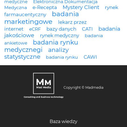
medyczne
Elektroniczna Dokumentacja
Mystery Client
e-Recepta
rynek
Medyczna
badania
farmaucentyczny
marketingowe
lekarz przez
badania
internet
bazy danych
CATI
eCRF
jakościowe
rynek medyczny
badania
badania rynku
ankietowe
medycznegi
analizy
statystyczne
CAWI
badania rynku
Copyright © Madmedia
Baza wiedzy