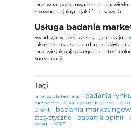
możliwość przeprowadzenia odpowiednich
zarówno socjalnych jak i finansowych.
Usługa badania mark
Świadczymy także wszelkiego rodzaju
ba
także przeznaczone są dla przedsiębiorcó
możliwie jak najlepszego stanu technolo
konkurencji.
Tagi
badania rynk
analizy dla farmacji
lekarz przez internet
e-R
medyczne
badania marketingo
Client
badania opinii
statystyczne
rynku
eCRF