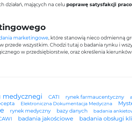
 działań, mających na celu
poprawę satysfakcji pra
etingowego
dania marketingowe
, które stanowią nieco odmienną gr
w przede wszystkim. Chodzi tutaj o badania rynku i wszy
gicznego w przedsiębiorstwie, oraz określenia kierunkó
u medycznegi
CATI
rynek farmaucentyczny
Myst
ecepta
Elektroniczna Dokumentacja Medyczna
we
rynek medyczny
bazy danych
badania ankiet
badania jakościowe
badania obsługi kl
CAWI