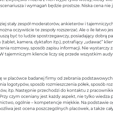
cenariusza i wymagań będzie prostsze. Niska cena nie je
iej stały zespół moderatorów, ankieterów i tajemniczyc
a oczywiście te zespoły rozszerzać. Ale o ile łatwo jest
 Muszą być to ludzie spostrzegawczy, posiadający dobrą pa
tablet, kamera, dyktafon itp.), potrafiący „udawać” klien
enia rozmowy, sposób zapisu informacji. Nie wystarczy z
. W tajemniczym kliencie liczy się przede wszystkim aud
ę w placówce badanej firmy od zebrania podstawowych i
ia logotypów, sposób rozmieszczenia półek, sposób roz
ów, itp. Następnie przechodzi do kontaktu z pracownik
rzy czym oceniany jest każdy aspekt, nie tylko wiedza 
ictwo, ogólnie – kompetencje miękkie. Na podstawie og
ożliwa jest ocena poszczególnych placówek, a także cały