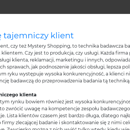
tajemniczy klient
 Client, czy też Mystery Shopping, to technika badawcza
klientem. Czy jest to produkcja, czy usługi. Każda firma
sługi klienta, reklamacji, marketingu i innych, odpowi
 sprawach, jak podnoszenie jakości obsługi, lepsza poli
 ryku występuje wysoka konkurencyjność, a klienci nie l
ncję badawczą do przeprowadzenia badania tą techniką
iczego klienta
a tym rynku bowiem również jest wysoka konkurencyjność
rto zwrócić uwagę na kompetencje zespołu badawczego,
. Lista klientów czasem jest bardzo długa, dlatego naj
 firmy zlecającej badanie i skontaktowanie się z nimi c
. Zwycięsko można z nich wyjść tylko wtedy, kiedy wiemy