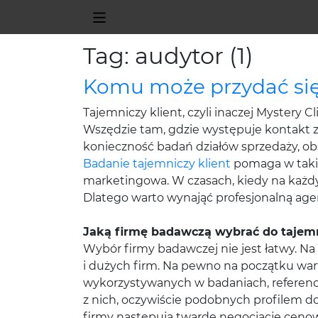
Tag: audytor (1)
Komu może przydać się 
Tajemniczy klient, czyli inaczej Mystery
Wszędzie tam, gdzie występuje kontakt z 
konieczność badań działów sprzedaży, ob
Badanie tajemniczy klient
pomaga w takich
marketingowa. W czasach, kiedy na każdym
Dlatego warto wynająć profesjonalną age
Jaką firmę badawczą wybrać do tajemn
Wybór firmy badawczej nie jest łatwy. N
i dużych firm. Na pewno na początku wa
wykorzystywanych w badaniach, referencje
z nich, oczywiście podobnych profilem do
firmy następują twarde negocjacje cenowe