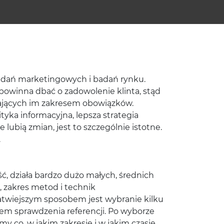
 badań marketingowych i badań rynku.
 powinna dbać o zadowolenie klinta, stąd
adających im zakresem obowiązków.
tyka informacyjna, lepsza strategia
ubią zmian, jest to szczególnie istotne.
.
, działa bardzo dużo małych, średnich
 zakres metod i technik
łatwiejszym sposobem jest wybranie kilku
elem sprawdzenia referencji. Po wyborze
 co, w jakim zakresie i w jakim czasie