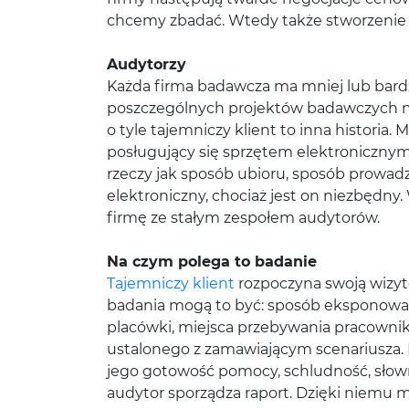
chcemy zbadać. Wtedy także stworzenie s
Audytorzy
Każda firma badawcza ma mniej lub bardz
poszczególnych projektów badawczych możn
o tyle tajemniczy klient to inna historia.
posługujący się sprzętem elektronicznym (
rzeczy jak sposób ubioru, sposób prowadz
elektroniczny, chociaż jest on niezbędny
firmę ze stałym zespołem audytorów.
Na czym polega to badanie
Tajemniczy klient
rozpoczyna swoją wizyt
badania mogą to być: sposób eksponowan
placówki, miejsca przebywania pracownik
ustalonego z zamawiającym scenariusza. P
jego gotowość pomocy, schludność, słown
audytor sporządza raport. Dzięki niemu m