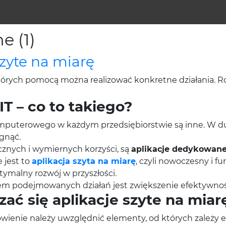
e (1)
zyte na miarę
których pomocą można realizować konkretne działania. R
 – co to takiego?
puterowego w każdym przedsiębiorstwie są inne. W duż
ągnąć.
cznych i wymiernych korzyści, są
aplikacje dedykowan
 jest to
aplikacja szyta na miarę
, czyli nowoczesny i 
ptymalny rozwój w przyszłości.
m podejmowanych działań jest zwiększenie efektywności
ć się aplikacje szyte na miar
ienie należy uwzględnić elementy, od których zależy 