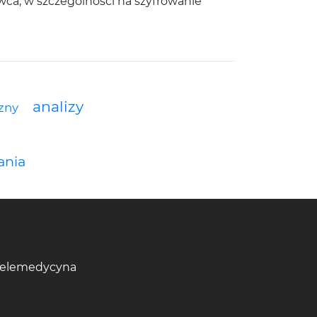
wca, w szczególności na szyfrowanie
analizy
zny
ania
Telemedycyna