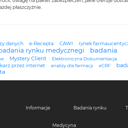
rócić uwagę na pakiet zabezpieczeń, jakie oferuje dosta
ażdej płaszczyźnie.
zy danych
e-Recepta
CAWI
rynek farmaucentyc
badania
badania rynku medycznegi
Mystery Client
ne
Elektroniczna Dokumentacja
bad
ekarz przez internet
analizy dla farmacji
eCRF
ta
Informacje
Badania rynku
Medycyna