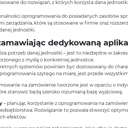
owane do rozwiązań, z których korzysta dana jednost
jonalności oprogramowania do posiadanych zasobów sp
mi zarządzania, które są stosowane w firmie oraz rozsze
danej jednostki.
zamawiając dedykowaną aplika
za potrzeb danej jednostki – jest to niezbędne w zakre
rzonego z myślą o konkretnej jednostce.
retnych systemów powinien być dostosowany do charakt
gramowania szytego na miarę, jest przede wszystkim a
mowanie na zamówienie tworzone jest w oparciu o indyw
które stanowić będą szeroko rozumianą bazę wyjściową.
y
– planując korzystanie z oprogramowania na zamówien
zedsiębiorstwa. Rozwiązanie to pozwala stworzyć optym
ch efektów.