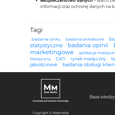
Bezpieczeństwo danych
– warto zw
informacji oraz ochronę danych na k
Tagi
ba
badania rynku
badania ankietowe
badania opinii
statystyczne
marketingowe
aplikacje medycz
CATI
rynek medyczny
l
Medyczna
jakościowe
badania obsługi klien
Baza wiedzy
Copyright © Madmedia