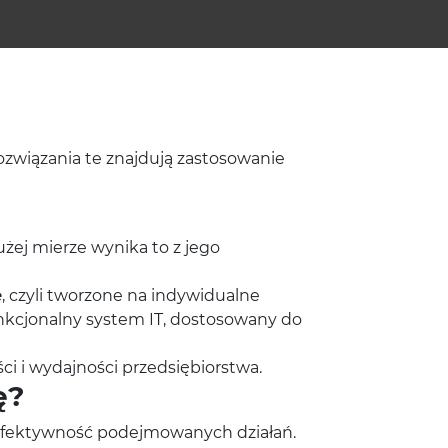
ozwiązania te znajdują zastosowanie
ej mierze wynika to z jego
e
, czyli tworzone na indywidualne
funkcjonalny system IT, dostosowany do
 i wydajności przedsiębiorstwa.
ę?
efektywność podejmowanych działań.